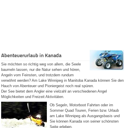
Restaurants
Catering
Services
Recipes
Pictures
Guided
Tours
The City of
Winnipeg
Abenteuerurlaub in Kanada
Province of
Manitoba
Sie möchten so richtig weg von allem, die Seele
Businesses
baumeln lassen, nur die Natur sehen und hören,
Manitoba
Angeln vom Feinsten, und trotzdem rundum
Kanada Info
verwöhnt werden? Am Lake Winnipeg in Manitoba Kanada können Sie den
(German)
Hauch von Abenteuer und Pioniergeist noch real spüren.
Kanada
Der See bietet dem Angler eine vielzahl an verschiedenen Angel
Urlaub Kanada
Möglichkeiten und Freizeit Aktivitäten.
Sommerurlaub
Winterurlaub
Ob Segeln, Motorboot Fahrten oder im
Abenteuerurlaub
Sommer Quad Touren, Ferien bzw. Urlaub
Ferienhaus Kanada
am Lake Winnipeg als Ausgangsbasis und
Hotels
Restaurants
Sie können Kanada von seiner schönsten
Tiere
Seite erleben.