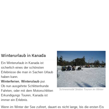
Restaurants
Catering
Services
Recipes
Pictures
Guided
Tours
The City of
Winnipeg
Province of
Manitoba
Winterurlaub in Kanada
Businesses
Manitoba
Ein Winterurlaub in Kanada ist
Kanada Info
sicherlich eines der schönsten
(German)
Erlebnisse die man in Sachen Urlaub
Kanada
haben kann.
Urlaub Kanada
Winterferien
,
Winterulaub
pur.
Sommerurlaub
Ob nun ausgehnte Schlittenhunde
Winterurlaub
Schneemobil Skidoo Touren im Winter
Fahrten, oder mit dem Motorschlitten
Abenteuerurlaub
Ferienhaus Kanada
Erkundigungs Touren, Kanada ist
Hotels
immer ein Erlebnis.
Restaurants
Wenn im Winter der See zufirert, dauert es nicht lange, bis die ersten Eis
Tiere