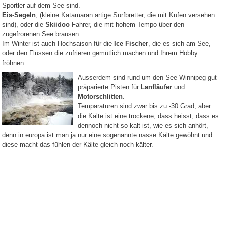
Sportler auf dem See sind.
Pflanzen
Kitesurfen
Eis-Segeln
, (kleine Katamaran artige Surfbretter, die mit Kufen versehen
Segeln
sind), oder die
Skiidoo
Fahrer, die mit hohem Tempo über den
Golfen
zugefrorenen See brausen.
Fischen
Im Winter ist auch Hochsaison für die
Ice Fischer
, die es sich am See,
oder den Flüssen die zufrieren gemütlich machen und Ihrem Hobby
fröhnen.
Ausserdem sind rund um den See Winnipeg gut
präparierte Pisten für
Lanfläufer
und
Motorschlitten
.
Temparaturen sind zwar bis zu -30 Grad, aber
die Kälte ist eine trockene, dass heisst, dass es
dennoch nicht so kalt ist, wie es sich anhört,
denn in europa ist man ja nur eine sogenannte nasse Kälte gewöhnt und
diese macht das fühlen der Kälte gleich noch kälter.